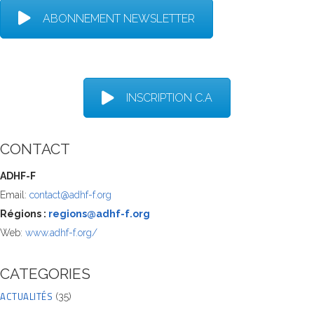
ABONNEMENT NEWSLETTER
INSCRIPTION C.A
CONTACT
ADHF-F
Email:
contact@adhf-f.org
Régions :
regions@adhf-f.org
Web:
www.adhf-f.org/
CATEGORIES
ACTUALITÉS
(35)