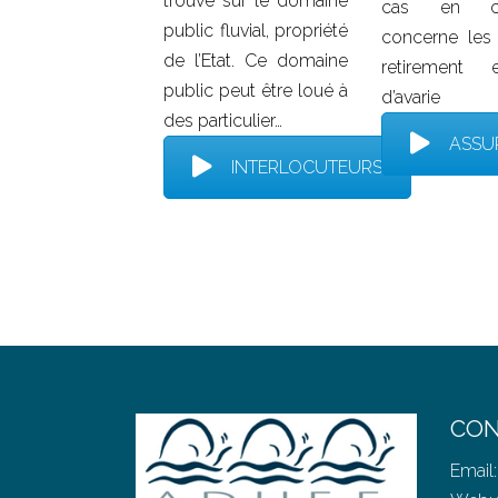
trouve sur le domaine
cas en c
public fluvial, propriété
concerne les 
de l’Etat. Ce domaine
retirement
public peut être loué à
d’avarie
des particulier…
ASSU
INTERLOCUTEURS
CON
Email