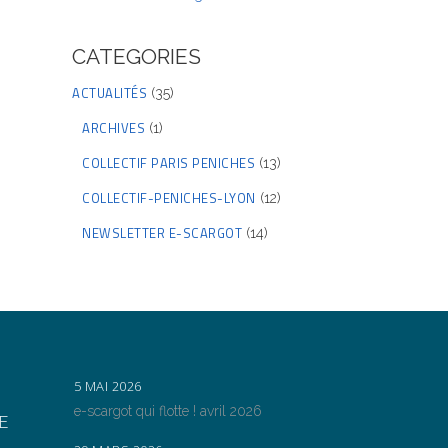
CATEGORIES
ACTUALITÉS
(35)
ARCHIVES
(1)
COLLECTIF PARIS PENICHES
(13)
COLLECTIF-PENICHES-LYON
(12)
NEWSLETTER E-SCARGOT
(14)
5 MAI 2026
e-scargot qui flotte ! avril 2026
E