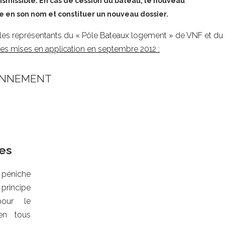
ansmissible. En cas de cession du bateau, le nouveau
 en son nom et constituer un nouveau dossier.
ec les représentants du « Pôle Bateaux logement » de VNF et du
es mises en application en septembre 2012 :
IONNEMENT
es
éniche
 principe
pour le
 en tous