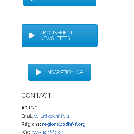
ABONNEMENT
NEWSLETTER
INSCRIPTION C.A
CONTACT
ADHF-F
Email:
contact@adhf-f.org
Régions :
regions@adhf-f.org
Web:
www.adhf-f.org/