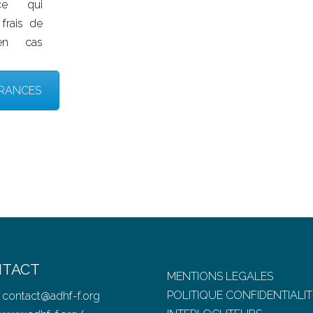
e qui
frais de
 en cas
RANCES
TACT
MENTIONS LEGALES
POLITIQUE CONFIDENTIALIT
:
contact@adhf-f.org