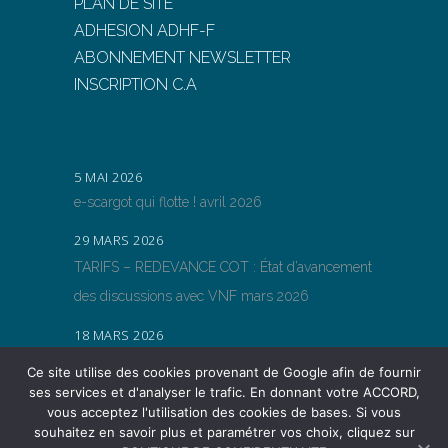
PLAN DE SITE
ADHESION ADHF-F
ABONNEMENT NEWSLETTER
INSCRIPTION C.A
5 MAI 2026
e-scargot qui flotte ! avril 2026
29 MARS 2026
TARIFS – REDEVANCE COT : État d’avancement
des discussions avec VNF mars 2026
18 MARS 2026
TARIFS – REDEVANCE COT : État d’avancement
Ce site utilise des cookies provenant de Google afin de fournir
des discussions avec VNF
ses services et d'analyser le trafic. En donnant votre ACCORD,
vous acceptez l'utilisation des cookies de bases. Si vous
souhaitez en savoir plus et paramétrer vos choix, cliquez sur