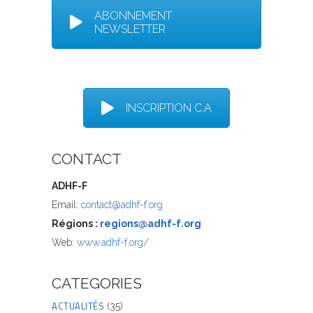
ABONNEMENT
NEWSLETTER
INSCRIPTION C.A
CONTACT
ADHF-F
Email:
contact@adhf-f.org
Régions :
regions@adhf-f.org
Web:
www.adhf-f.org/
CATEGORIES
ACTUALITÉS
(35)