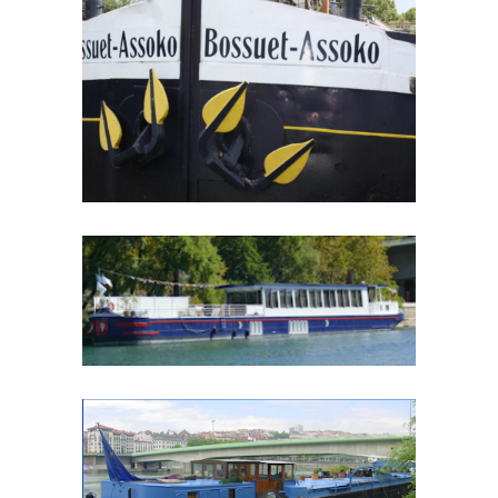
BOSSUET-ASSOKO
FREYCINET
PARIS
/
SYLPHE
FREYCINET
LYON
/
BALTHAZAR
FREYCINET
LYON
/