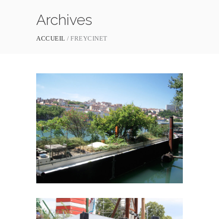
Archives
ACCUEIL
FREYCINET
BABYLONE
FREYCINET
LYON
/